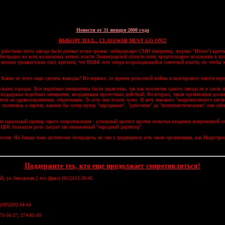
Новости от 31 января 2000 года
ВЫБОРГ ПАЛ... CLASSWAR MUST GO ON!!!
абочими этого завода были разные точки зрения: либеральные СМИ (например, журнал "Итоги") кричали
 беспредел во всех возможных ветвях власти Ленинградской области плюс предглолодное положение в посе
мелких троцкистских сект, кричали, что ВЦБК есть опора возрождающейся советской власти, но чтобы эт
 Какие из этого надо сделать выводы? Во-первых, со времен рельсовой войны и шахтерского пикета пере
льких городах. Все подобные инициативы были задавлены, так как коллектив одного завода не в силах 
 - поддержка подобных инициатив, координация протестных действий. Во-вторых, такая организация дол
тся на здравоохраниение, образование. То есть нам только хуже. И нету никакого "жидомасонского загово
ех политиков и партии, какими бы супер-мупер "народными", "рабочими" да "коммунистическими" они себ
чти идеальный пример такого сопротивления - успешный протест против попытки введения повременной о
и ВЦБК большую роль сыграл так называемый "народный директор".
 России. На Западе тоже достаточно беспредела, но там у трудящихся есть такие организации, как Инду
Поддержите тех, кто еще продолжает сопротивляться!
, ул.Заводская,2 тел.(факс) (812)115-28-45
(095)292-94-64
71-56-27; 274-85-39