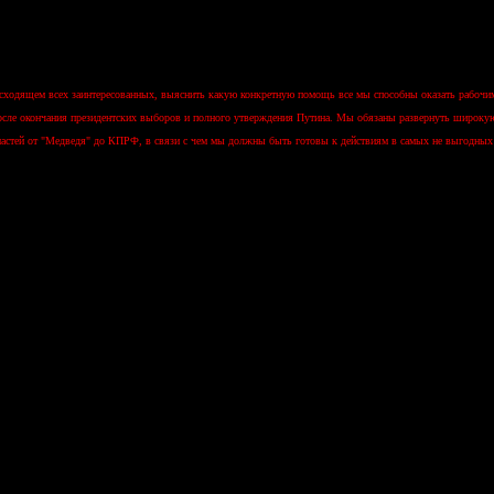
сходящем всех заинтересованных, выяснить какую конкретную помощь все мы способны оказать рабочи
 после окончания президентских выборов и полного утверждения Путина. Мы обязаны развернуть широкую
 мастей от "Медведя" до КПРФ, в связи с чем мы должны быть готовы к действиям в самых не выгодных