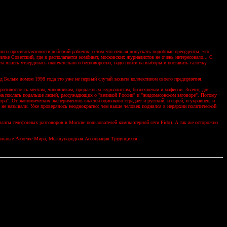
 о противозаконности действий рабочих, о том что нельзя допускать подобные прецеденты, что
лке Советский, где и располагается комбинат, московских журналистов не очень интересовало... С
а власть утвердилась окончательно и бесповоротно, надо пойти на выборы и поставить галочку
д Белым домом 1998 года это уже не первый случай захвата коллективом своего предприятия.
противостоять ментам, чиновникам, продажным журналистам, бизнесменам и мафиози. Значит, для
жна послать подальше людей, рассужадющих о "великой России" и "жидомасонском заговоре". Потому
ра". От экономических экспериментов властей одинаково страдает и русский, и еврей, и украинец, и
я не называли. Уже проверялось неоднократно: чем выше человек поднялся в иерархии политической
платы телефонных разговоров в Москве пользователей компьютерной сети Fido). А так же осторожно
стриальные Рабочие Мира, Международная Ассоциация Трудящихся...