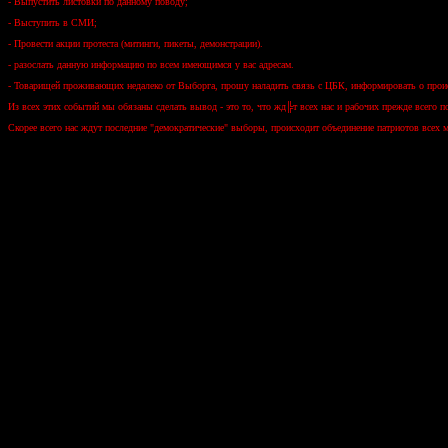
- Выпустить листовки по данному поводу;
- Выступить в СМИ;
- Провести акции протеста (митинги, пикеты, демонстрации).
- разослать данную информацию по всем имеющимся у вас адресам.
- Товарищей проживающих недалеко от Выборга, прошу наладить связь с ЦБК, информировать о прои
Из всех этих событий мы обязаны сделать вывод - это то, что жд╠т всех нас и рабочих прежде всего
Скорее всего нас ждут последние "демократические" выборы, происходит объединение патриотов всех