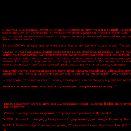
О событиях на Выборгском Целлюлозно-Бумажном Комбинате не писал уже только ленивый. На захват р
рабочих надо чуть ли не расстрелять. То, что коллектив на такие радикальные действия подвиг полный
другой стороны, так называемые "левые", в спектре от Зюганова до Анпилова-Макашова-Тюлкина и до 
именно за их партию-секту...
В январе 2000 года на территорию комбината вошли боевики его "законных" хозяев - фирмы "Альцем".
Схожие, но менее радикальные события происходили в Рязани, Ясногорске, Кронштадте и ещ╠ в неско
защиты своих прав рабочим, как и всем трудящимся, нужна разветвленная организация, цель которой
что чем больше у нас имперских амбиций, тем больше нам надо танков и пушек, тем меньше денег трати
армянин. А вот среди буржуев тоже достаточно лиц русской национальности. Туда же надо послать вс
системы, тем меньше у него благих намерений, ради которых он и полез в навозную кучу политики.
Важно ещ╠ вот что: протестовать надо всем месте, чтобы начальству трудней было найти крайних (по
относиться к тем, кто во время протеста возомнит себя "знающим" да "самым умным". Вот в падени
Не надо думать, что захватные стачки - явление, характерное только для "банановых республик" типа
Когда же россияне поймут, что "спасение утопающих - дело рук самих утопающих"?
- Письма в поддержку рабочих, адрес: 188918,Ленинградская область, Выборгский район, пос.Советский
- Письма протеста:
1)Москва, Краснопресненская набережная, д.2 председателю правительства Путину В.В.
2) 103009, Москва, Охотный ряд, д.1 председателю Государственной Думы Геннадию Селезн╠ву. Факс 
3) 193311, Санкт-Петербург, Суворовский проспект, 67 губернатору Валерию Сердюкову. Факс. (812) 2