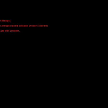
м Выборга.
 агитацию против избрания русского Пиночета.
 для себя условиях.